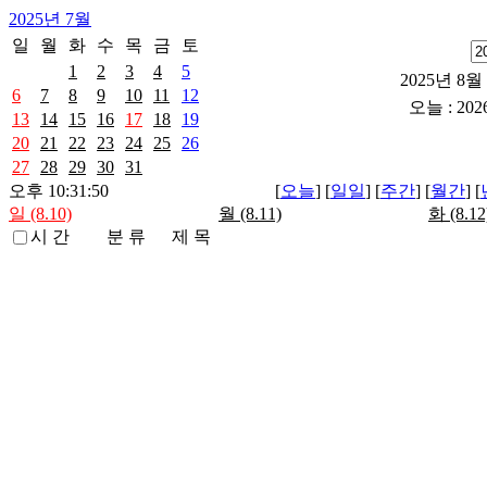
2025년 7월
일
월
화
수
목
금
토
1
2
3
4
5
2025년 8월 
6
7
8
9
10
11
12
오늘 : 202
13
14
15
16
17
18
19
20
21
22
23
24
25
26
27
28
29
30
31
오후 10:31:50
[
오늘
] [
일일
] [
주간
] [
월간
] [
일 (8.10)
월 (8.11)
화 (8.12
시 간
분 류
제 목