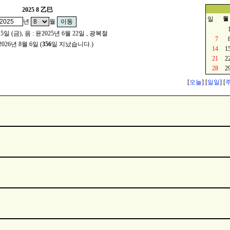
2025
8
乙巳
일
월
년
월
15일 (금), 음 : 윤2025년 6월 22일 , 광복절
7
2026년 8월 6일 (
356
일 지났습니다.)
14
1
21
2
28
2
[
오늘
] [
일일
] [