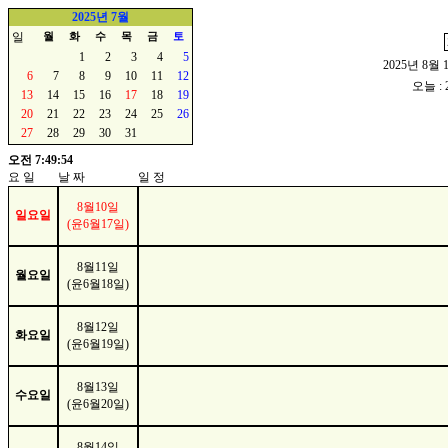
2025년 7월
일
월
화
수
목
금
토
1
2
3
4
5
2025년 8월 
6
7
8
9
10
11
12
오늘 : 
13
14
15
16
17
18
19
20
21
22
23
24
25
26
27
28
29
30
31
오전 7:49:54
요 일
날 짜
일 정
8월10일
일요일
(윤6월17일)
8월11일
월요일
(윤6월18일)
8월12일
화요일
(윤6월19일)
8월13일
수요일
(윤6월20일)
8월14일