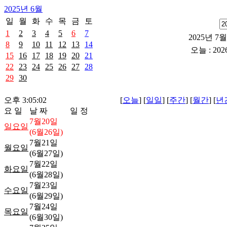
2025년 6월
일
월
화
수
목
금
토
1
2
3
4
5
6
7
2025년 7월
8
9
10
11
12
13
14
오늘 : 202
15
16
17
18
19
20
21
22
23
24
25
26
27
28
29
30
오후 3:05:02
[
오늘
] [
일일
] [
주간
] [
월간
] [
년
요 일
날 짜
일 정
7월20일
일요일
(6월26일)
7월21일
월요일
(6월27일)
7월22일
화요일
(6월28일)
7월23일
수요일
(6월29일)
7월24일
목요일
(6월30일)